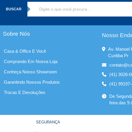
BUSCAR
Sobre Nós
Nosso End
Av. Manoel R
Casa & Office E Você
Curitiba Pr
Comprando Em Nossa Loja
contato@ca
Conheça Nosso Showroom
(41) 3026-
Garantindo Nossos Produtos
(41) 99197
Trocas E Devoluções
De Segunda
feira das 9
SEGURANÇA