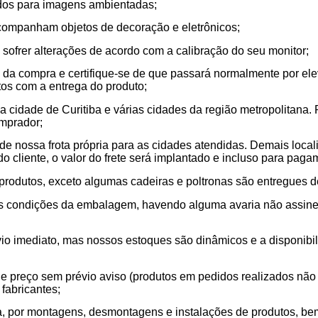
lidos para imagens ambientadas;
acompanham objetos de decoração e eletrônicos;
sofrer alterações de acordo com a calibração do seu monitor;
da compra e certifique-se de que passará normalmente por elev
tos com a entrega do produto;
 cidade de Curitiba e várias cidades da região metropolitana.
mprador;
s de nossa frota própria para as cidades atendidas. Demais loca
 cliente, o valor do frete será implantado e incluso para pagam
os produtos, exceto algumas cadeiras e poltronas são entregue
ar as condições da embalagem, havendo alguma avaria não assin
vio imediato, mas nossos estoques são dinâmicos e a disponibil
 de preço sem prévio aviso (produtos em pedidos realizados não 
 fabricantes;
a, por montagens, desmontagens e instalações de produtos, be