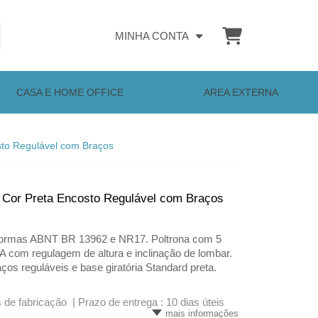
MINHA CONTA
CASA E HOME OFFICE
AREA EXTERNA
sto Regulável com Braços
a Cor Preta Encosto Regulável com Braços
me normas ABNT BR 13962 e NR17. Poltrona com 5
 com regulagem de altura e inclinação de lombar.
s reguláveis e base giratória Standard preta.
s de fabricação |
Prazo de entrega : 10 dias úteis
mais informações