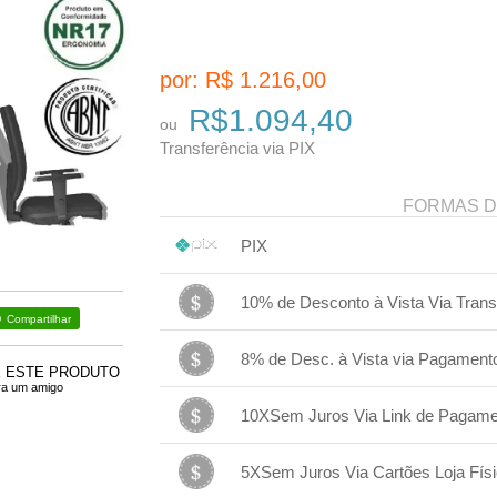
por: R$
1.216,00
R$1.094,40
ou
Transferência via PIX
FORMAS 
PIX
1x sem juros de R$ 1.094,40
.
.
.
.
10% de Desconto à Vista Via Trans
.
.
.
Compartilhar
1x sem juros de R$ 1.094,40
.
.
.
.
8% de Desc. à Vista via Pagament
.
.
.
E ESTE PRODUTO
ra um amigo
1x sem juros de R$ 1.118,72
.
.
.
.
10XSem Juros Via Link de Pagamen
.
.
.
1x sem juros de R$ 1.216,00
.
.
.
.
5XSem Juros Via Cartões Loja Físi
.
.
.