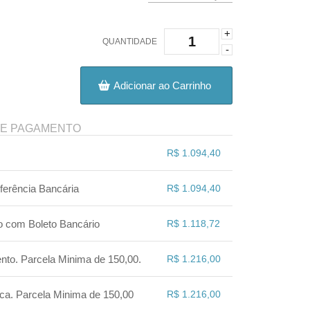
+
QUANTIDADE
-
Adicionar ao Carrinho
DE PAGAMENTO
R$ 1.094,40
.
.
.
.
ferência Bancária
R$ 1.094,40
.
.
.
.
o com Boleto Bancário
R$ 1.118,72
.
.
.
.
to. Parcela Minima de 150,00.
R$ 1.216,00
.
.
.
.
ca. Parcela Minima de 150,00
R$ 1.216,00