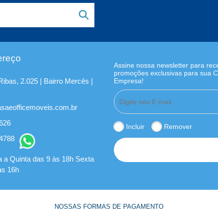
ereço
Assine nossa newsletter para rec
promoções exclusivas para sua 
ibas, 2.025 | Bairro Mercês |
Empresa!
saeofficemoveis.com.br
0626
Incluir
Remover
-4788
INSCREVER
 a Quinta das 9 às 18h Sexta
 às 16h
NOSSAS FORMAS DE PAGAMENTO