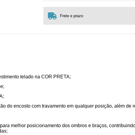
1x sem juros de R$ 1.216,00
.
.
.
.
.
.
.
Frete e prazo
.
evestimento telado na COR PRETA;
e;
A;
ção do encosto com travamento em qualquer posição, além de r
para melhor posicionamento dos ombros e braços, contribuindo
das;