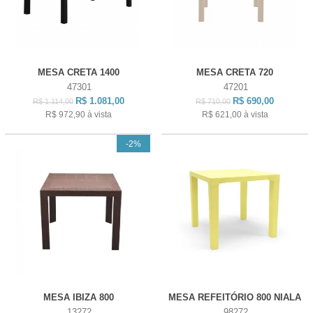
MESA CRETA 1400
MESA CRETA 720
47301
47201
R$ 1.081,00
R$ 690,00
R$ 1.114,00
R$ 710,00
R$ 972,90
à vista
R$ 621,00
à vista
-2%
MESA IBIZA 800
MESA REFEITÓRIO 800 NIALA
13272
98272