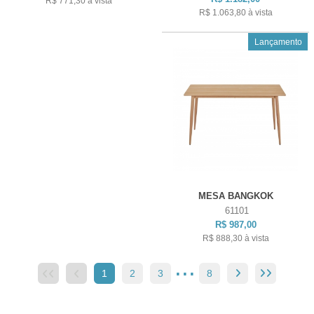
R$ 771,30
à vista
R$ 1.063,80
à vista
Lançamento
MESA BANGKOK
61101
R$ 987,00
R$ 888,30
à vista
...
1
2
3
4
8
5
6
7
8