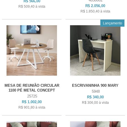
4050002
R$ 566,00
R$ 2.056,00
R$ 509,40
à vista
R$ 1.850,40
à vista
Lançamento
MESA DE REUNIÃO CIRCULAR
ESCRIVANINHA 900 MARY
1100 PÉ METAL CONCEPT
5948
25725
R$ 340,00
R$ 1.002,00
R$ 306,00
à vista
R$ 901,80
à vista