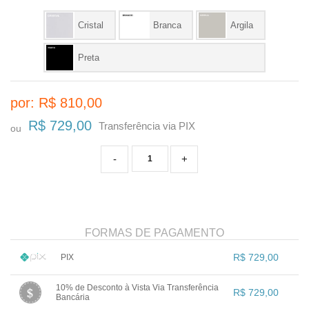
Cristal
Branca
Argila
Preta
por: R$
810,00
R$ 729,00
Transferência via PIX
ou
-
+
FORMAS DE PAGAMENTO
R$ 729,00
PIX
1x sem juros de R$ 729,00
.
.
.
10% de Desconto à Vista Via Transferência
.
.
R$ 729,00
.
.
.
Bancária
.
.
.