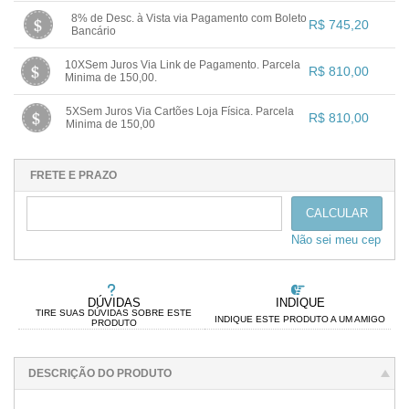
1x sem juros de R$ 729,00
.
.
.
8% de Desc. à Vista via Pagamento com Boleto
.
.
R$ 745,20
.
.
.
Bancário
.
.
.
1x sem juros de R$ 745,20
.
.
.
10XSem Juros Via Link de Pagamento. Parcela
.
.
R$ 810,00
.
.
.
Minima de 150,00.
.
.
.
1x sem juros de R$ 810,00
.
.
.
5XSem Juros Via Cartões Loja Física. Parcela
.
.
R$ 810,00
.
.
.
Minima de 150,00
.
.
.
1x sem juros de R$ 810,00
.
.
.
.
.
.
.
.
.
.
.
FRETE E PRAZO
CALCULAR
Não sei meu cep
DÚVIDAS
INDIQUE
TIRE SUAS DÚVIDAS SOBRE ESTE
INDIQUE ESTE PRODUTO A UM AMIGO
PRODUTO
DESCRIÇÃO DO PRODUTO